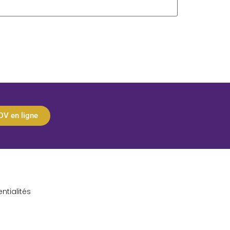
DV en ligne
ntialités