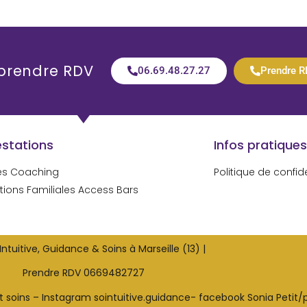
 prendre RDV
06.69.48.27.27
Prendre R
estations
Infos pratiques
es Coaching
Politique de confide
tions Familiales Access Bars
Intuitive, Guidance & Soins à Marseille (13) |
Prendre RDV 0669482727
 soins – Instagram sointuitive.guidance- facebook Sonia Petit/p