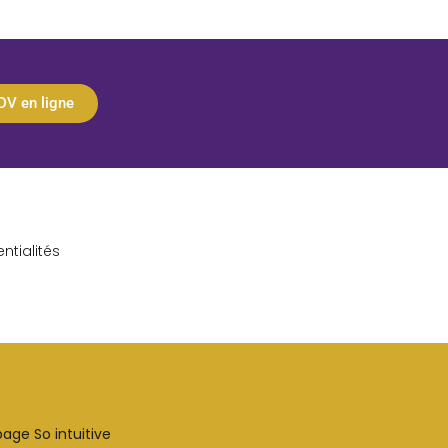
DV en ligne
ntialités
age So intuitive