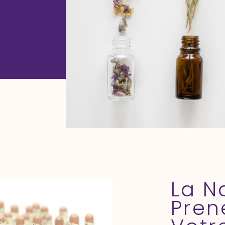
La N
Pren