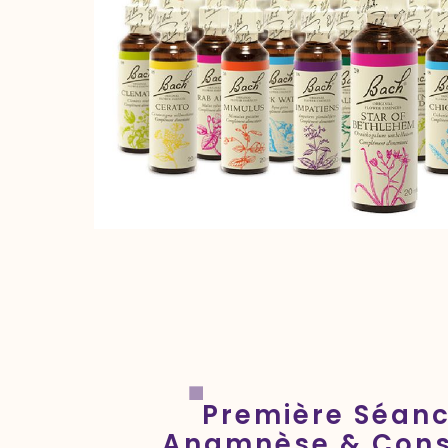
Première Séan
Anamnèse & Cons