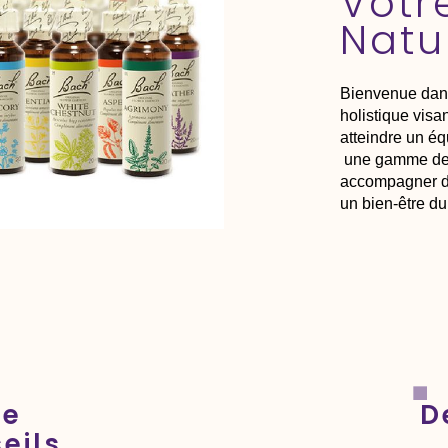
Votr
Natu
Bienvenue dans
holistique visa
atteindre un éq
une gamme de p
accompagner da
un bien-être du
ce
D
eils