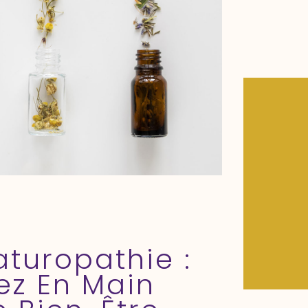
aturopathie :
ez En Main